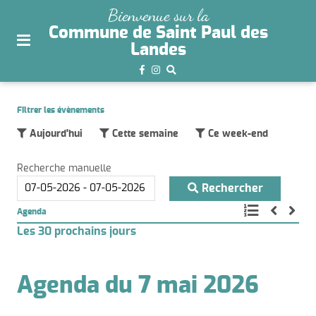
plan
Bienvenue sur la
du
Commune de Saint Paul des
site
Landes
aller
au
menu
Filtrer les évènements
aller au
Aujourd'hui
Cette semaine
Ce week-end
contenu
Recherche manuelle
Rechercher
Agenda
Les 30 prochains jours
Agenda du 7 mai 2026