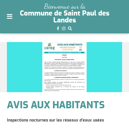
plan
Bienvenue sur la
du
Commune de Saint Paul des
site
Landes
aller
au
menu
aller au
contenu
AVIS AUX HABITANTS
Inspections nocturnes sur les réseaux d'eaux usées