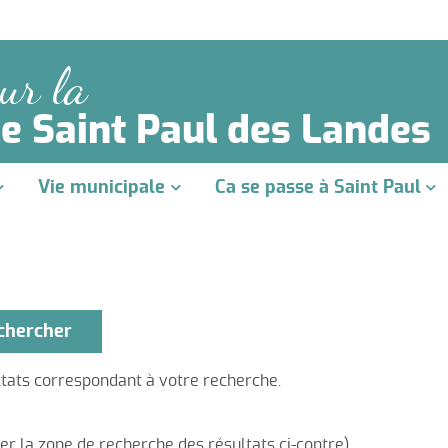
ur la
 Saint Paul des Landes
Vie municipale
Ca se passe à Saint Paul
chercher
tats correspondant à votre recherche.
ons
tion du Conseil Municipal
r la zone de recherche des résultats ci-contre).
èque