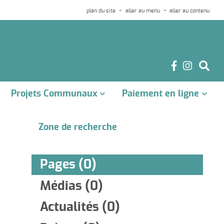
plan du site
aller au menu
aller au contenu
Projets Communaux
Paiement en ligne
Zone de recherche
Pages (0)
Médias (0)
Actualités (0)
Arrêtés de Travaux et de
Club House Rugby
Modifications de Circulation