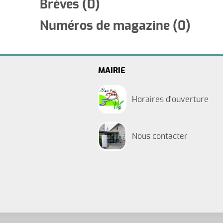
Nature et Découverte
Brèves (0)
Les Automnales
Arrêtés municipaux
ipal
Numéros de magazine (0)
MAIRIE
Horaires d'ouverture
Nous contacter
Jeunesse