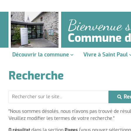
Bienvenue s
Commune de
Découvrir la commune
Vivre à Saint Paul
Recherche
Re
"Nous sommes désolés, nous n'avons pas trouvé de résul
Veuillez modifier les termes de votre recherche."
Agence Postale Communale
Expositi
Paiement en ligne
Présenta
0 résultat
dans la section
Pages
(vous pouvez sélectionne
Médiath