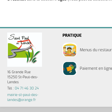
Le Marché de Saint Paul
Histoir
Voiries 2024
Mairie
Situation géographique
Voiries 
PRATIQUE
Menus du restaur
Maison de Santé
Petite enfance
Paiement en lign
L'école 
16 Grande Rue
Ilôt Ous
Salle polyvalente
15250 St-Paul-des-
C.C.A.S.
Landes
Bulleti
Tél :
04 71 46 30 24
mairie-st-paul-des-
landes@orange.fr