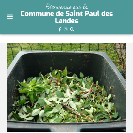
plan
Bienvenue sur la
du
Commune de Saint Paul des
site
Landes
aller
au
menu
aller au
contenu