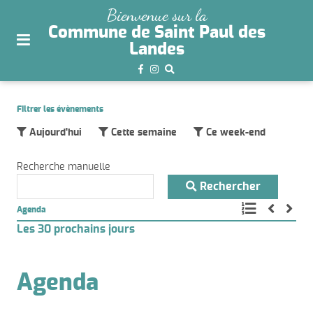
plan
Bienvenue sur la
du
Commune de Saint Paul des
site
Landes
aller
au
menu
Filtrer les évènements
aller au
Aujourd'hui
Cette semaine
Ce week-end
contenu
Recherche manuelle
Rechercher
Agenda
Les 30 prochains jours
Agenda