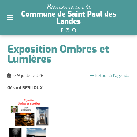
plan
Bienvenue sur la
du
Commune de Saint Paul des
site
Landes
aller
au
menu
Exposition Ombres et
aller au
Lumières
contenu
Retour à l'agenda
le 9 juillet 2026
Gérard BERLIOUX