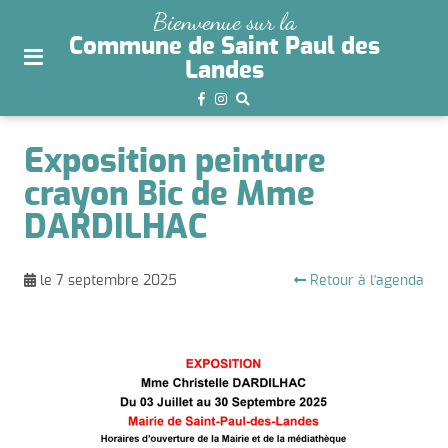
plan
Bienvenue sur la
du
Commune de Saint Paul des
site
Landes
aller
au
menu
Exposition peinture
aller au
crayon Bic de Mme
contenu
DARDILHAC
Retour à l'agenda
le 7 septembre 2025