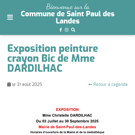
plan
Bienvenue sur la
du
Commune de Saint Paul des
site
Landes
aller
au
menu
Exposition peinture
aller au
crayon Bic de Mme
contenu
DARDILHAC
Retour à l'agenda
le 31 août 2025