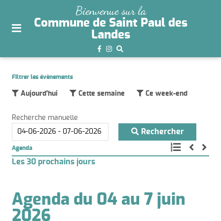
plan
Bienvenue sur la
du
Commune de Saint Paul des
site
Landes
aller
au
menu
Filtrer les évènements
aller au
Aujourd'hui
Cette semaine
Ce week-end
contenu
Recherche manuelle
Rechercher
Agenda
Les 30 prochains jours
Agenda du 04 au 7 juin
2026