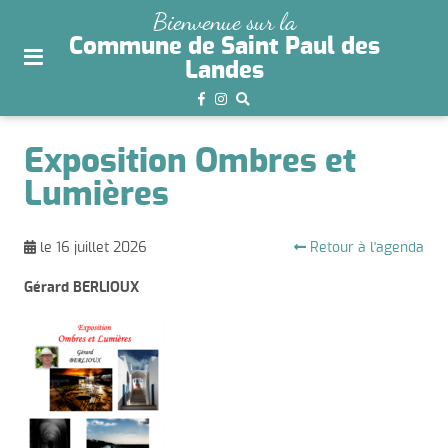
plan
Bienvenue sur la
du
Commune de Saint Paul des
site
Landes
aller
au
menu
Exposition Ombres et
aller au
Lumières
contenu
Retour à l'agenda
le 16 juillet 2026
Gérard BERLIOUX