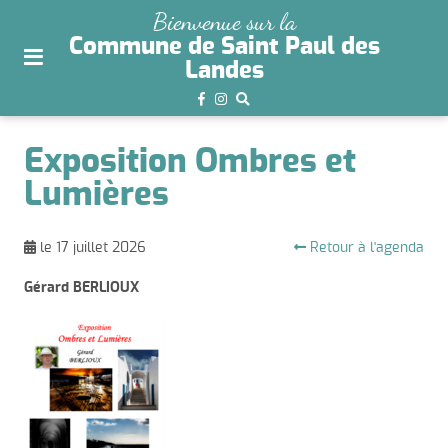
plan
Bienvenue sur la
du
Commune de Saint Paul des
site
Landes
aller
au
menu
Exposition Ombres et
aller au
Lumières
contenu
Retour à l'agenda
le 17 juillet 2026
Gérard BERLIOUX