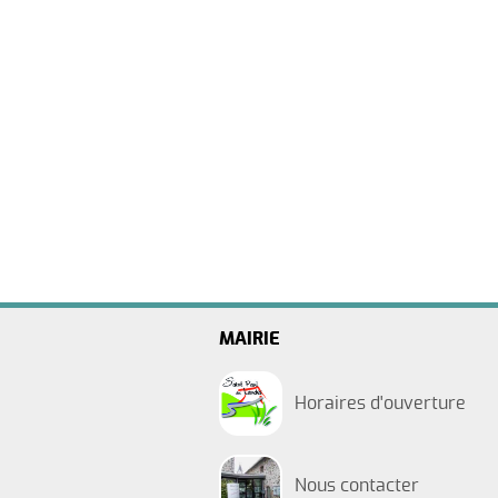
Nature et Découverte
Les Automnales
Arrêtés municipaux
ipal
MAIRIE
Jeunesse
Horaires d'ouverture
Nous contacter