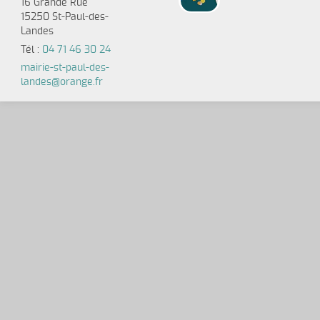
16 Grande Rue
15250 St-Paul-des-
Assistan
Landes
Tél :
04 71 46 30 24
mairie-st-paul-des-
Pôle Séniors
landes@orange.fr
Santé
Artisan