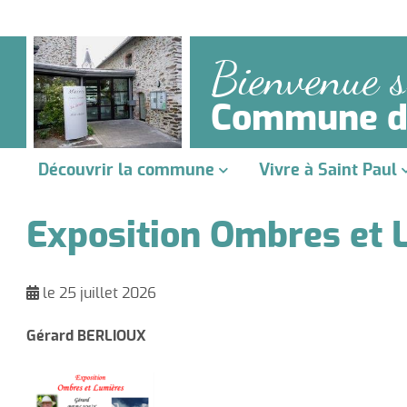
Bienvenue s
Commune de
Découvrir la commune
Vivre à Saint Paul
Exposition Ombres et 
le 25 juillet 2026
Gérard BERLIOUX
Agence Postale Communale
Expositi
Paiement en ligne
Présenta
Médiath