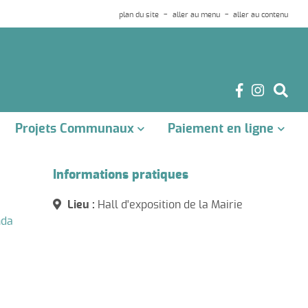
plan du site
aller au menu
aller au contenu
Projets Communaux
Paiement en ligne
Informations pratiques
Lieu :
Hall d'exposition de la Mairie
nda
Arrêtés de Travaux et de
Club House Rugby
Modifications de Circulation