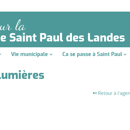
ur la
 Saint Paul des Landes
Vie municipale
Ca se passe à Saint Paul
Lumières
Retour à l'age
ons
tion du Conseil Municipal
èque