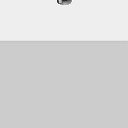
ROUAGES
 Croisée
Les déchets