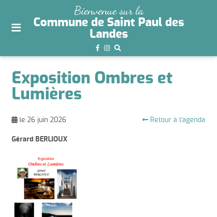
plan
Bienvenue sur la
du
Commune de Saint Paul des
site
Landes
aller
au
menu
Exposition Ombres et
aller au
Lumières
contenu
Retour à l'agenda
le 26 juin 2026
Gérard BERLIOUX