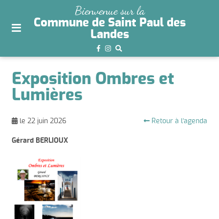
plan
Bienvenue sur la
du
Commune de Saint Paul des
site
Landes
aller
au
menu
Exposition Ombres et
aller au
Lumières
contenu
Retour à l'agenda
le 22 juin 2026
Gérard BERLIOUX