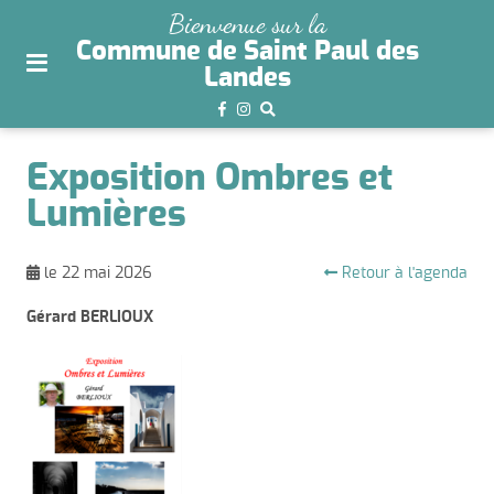
plan
Bienvenue sur la
du
Commune de Saint Paul des
site
Landes
aller
au
menu
Exposition Ombres et
aller au
Lumières
contenu
Retour à l'agenda
le 22 mai 2026
Gérard BERLIOUX