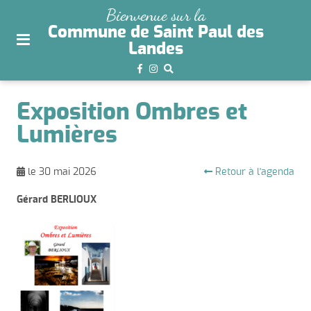
plan
Bienvenue sur la
du
Commune de Saint Paul des
site
Landes
aller
au
menu
Exposition Ombres et
aller au
Lumières
contenu
Retour à l'agenda
le 30 mai 2026
Gérard BERLIOUX